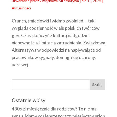
utworzone przez
Związkowa Alternatywa
|
sie 12, 2025
|
Aktualności
Crunch, śmieciówki i widmo zwolnień — tak
wygląda codzienność wielu polskich twórców
gier. Czas skończyć z kulturą nadgodzin,
niepewnością i imitacją zatrudnienia. Związkowa
Alternatywa w odpowiedzi na napływające od
pracowników sygnały, domaga się ochrony,
uczciwej...
Ostatnie wpisy
4806 zł miesięcznie dla rodziców? To nie ma
sensu. Mamy coś lepszego: trzymiesięczny urlop