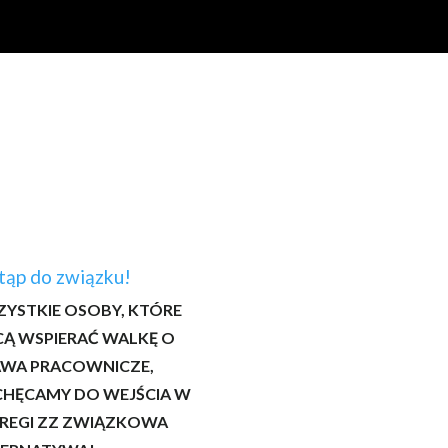
ąp do związku!
YSTKIE OSOBY, KTÓRE
Ą WSPIERAĆ WALKĘ O
AWA PRACOWNICZE,
CHĘCAMY DO WEJŚCIA W
REGI ZZ ZWIĄZKOWA