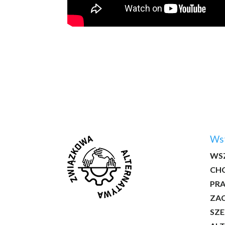
Wst
WSZ
CHC
PR
ZA
SZE