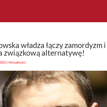
-owska władza łączy zamordyzm i
a związkową alternatywę!
2020
|
Aktualności