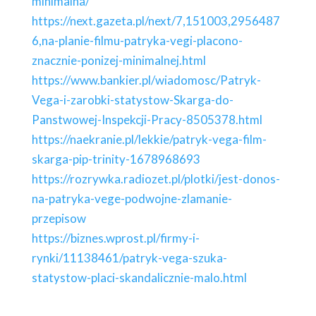
minimalna/
https://next.gazeta.pl/next/7,151003,2956487
6,na-planie-filmu-patryka-vegi-placono-
znacznie-ponizej-minimalnej.html
https://www.bankier.pl/wiadomosc/Patryk-
Vega-i-zarobki-statystow-Skarga-do-
Panstwowej-Inspekcji-Pracy-8505378.html
https://naekranie.pl/lekkie/patryk-vega-film-
skarga-pip-trinity-1678968693
https://rozrywka.radiozet.pl/plotki/jest-donos-
na-patryka-vege-podwojne-zlamanie-
przepisow
https://biznes.wprost.pl/firmy-i-
rynki/11138461/patryk-vega-szuka-
statystow-placi-skandalicznie-malo.html