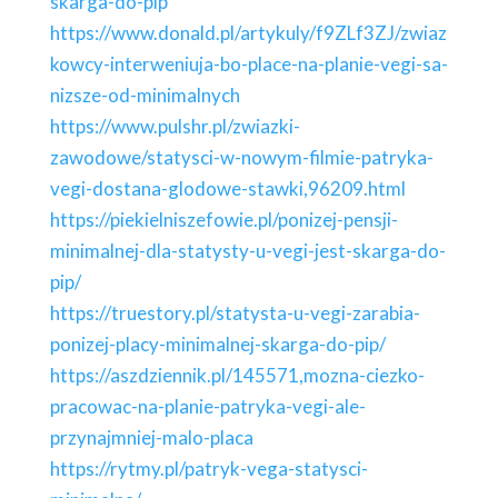
skarga-do-pip
https://www.donald.pl/artykuly/f9ZLf3ZJ/zwiaz
kowcy-interweniuja-bo-place-na-planie-vegi-sa-
nizsze-od-minimalnych
https://www.pulshr.pl/zwiazki-
zawodowe/statysci-w-nowym-filmie-patryka-
vegi-dostana-glodowe-stawki,96209.html
https://piekielniszefowie.pl/ponizej-pensji-
minimalnej-dla-statysty-u-vegi-jest-skarga-do-
pip/
https://truestory.pl/statysta-u-vegi-zarabia-
ponizej-placy-minimalnej-skarga-do-pip/
https://aszdziennik.pl/145571,mozna-ciezko-
pracowac-na-planie-patryka-vegi-ale-
przynajmniej-malo-placa
https://rytmy.pl/patryk-vega-statysci-