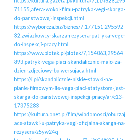
https://kultura.gazeta.pl/kultura/7,114628,295
71155,afera-wokol-filmu-patryka-vegi-skarga-
do-panstwowej-inspekcji.html
https://wyborcza.biz/biznes/7,177151,295592
32,zwiazkowcy-skarza-rezysera-patryka-vege-
do-inspekcji-pracy.html
https://www.plotek.pl/plotek/7,154063,29564
893,patryk-vega-placi-skandalicznie-malo-za-
dzien-zdjeciowy-bulwersujaca.html
https://i.pl/skandalicznie-niskie-stawki-na-
planie-filmowym-ile-vega-placi-statystom-jest-
skarga-do-panstwowej-inspekcji-pracy/ar/c13-
17375283
https://kultura.onet.pl/film/wiadomosci/oburzaj
ace-stawki-u-patryka-vegi-oficjalna-skarga-na-
rezysera/z5yw24q