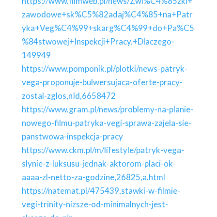
https://www.filmweb.pl/news/Zwi%C4%85zki+
zawodowe+sk%C5%82adaj%C4%85+na+Patr
yka+Veg%C4%99+skarg%C4%99+do+Pa%C5
%84stwowej+Inspekcji+Pracy.+Dlaczego-
149949
https://www.pomponik.pl/plotki/news-patryk-
vega-proponuje-bulwersujaca-oferte-pracy-
zostal-zglos,nId,6658472
https://www.gram.pl/news/problemy-na-planie-
nowego-filmu-patryka-vegi-sprawa-zajela-sie-
panstwowa-inspekcja-pracy
https://www.ckm.pl/m/lifestyle/patryk-vega-
slynie-z-luksusu-jednak-aktorom-placi-ok-
aaaa-zl-netto-za-godzine,26825,a.html
https://natemat.pl/475439,stawki-w-filmie-
vegi-trinity-nizsze-od-minimalnych-jest-