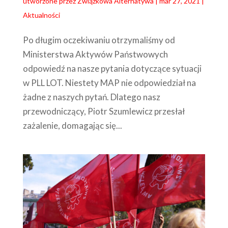
utworzone przez
Związkowa Alternatywa
|
mar 27, 2021
|
Aktualności
Po długim oczekiwaniu otrzymaliśmy od
Ministerstwa Aktywów Państwowych
odpowiedź na nasze pytania dotyczące sytuacji
w PLL LOT. Niestety MAP nie odpowiedział na
żadne z naszych pytań. Dlatego nasz
przewodniczący, Piotr Szumlewicz przesłał
zażalenie, domagając się...