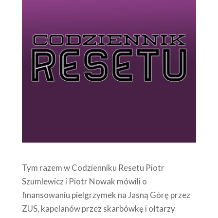
Tym razem w Codzienniku Resetu Piotr
Szumlewicz i Piotr Nowak mówili o
finansowaniu pielgrzymek na Jasną Górę przez
ZUS, kapelanów przez skarbówkę i ołtarzy