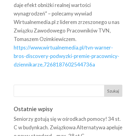
daje efekt obniżki realnej wartości
wynagrodzeń” – polecamy wywiad
Wirtualnemedia.pl z liderem zrzeszonego u nas
Związku Zawodowego Pracowników TVN,
Tomaszem Ozimkiewiczem.
https://www.wirtualnemedia.pl/tvn-warner-
bros-discovery-podwyzki-premie-pracownicy-
dziennikarze,7268187602544736a
Ostatnie wpisy
Seniorzy gotują się w ośrodkach pomocy! 34 st.
C w budynkach. Związkowa Alternatywa apeluje
o nowy standard – max. 28 st C.